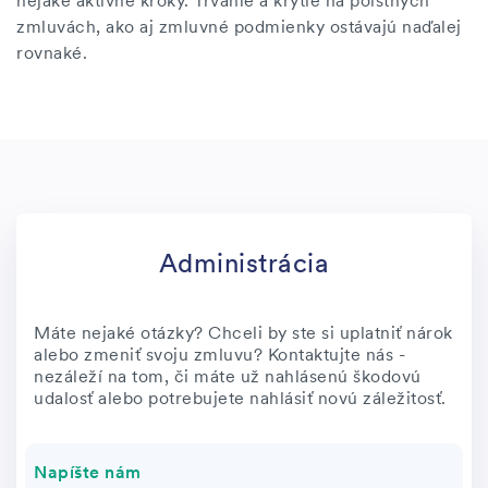
nejaké aktívne kroky. Trvanie a krytie na poistných
zmluvách, ako aj zmluvné podmienky ostávajú naďalej
rovnaké.
Administrácia
Máte nejaké otázky? Chceli by ste si uplatniť nárok
alebo zmeniť svoju zmluvu? Kontaktujte nás -
nezáleží na tom, či máte už nahlásenú škodovú
udalosť alebo potrebujete nahlásiť novú záležitosť.
Napíšte nám