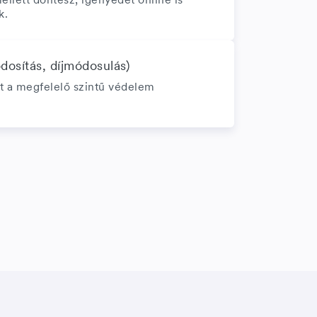
k.
ódosítás, díjmódosulás)
t a megfelelő szintű védelem