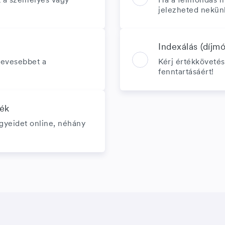
jelezheted nekün
Indexálás (díjm
kevesebbet a
Kérj értékkövetés
fenntartásáért!
dék
ügyeidet online, néhány