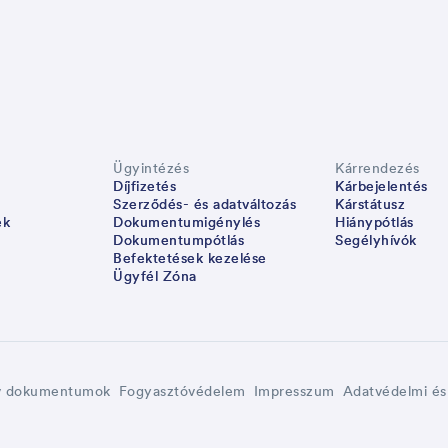
Ügyintézés
Kárrendezés
Díjfizetés
Kárbejelentés
Szerződés- és adatváltozás
Kárstátusz
ek
Dokumentumigénylés
Hiánypótlás
Dokumentumpótlás
Segélyhívók
Befektetések kezelése
Ügyfél Zóna
v dokumentumok
Fogyasztóvédelem
Impresszum
Adatvédelmi és 