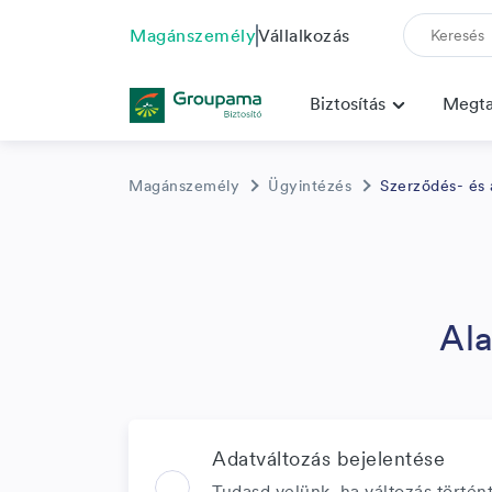
Magánszemély
Vállalkozás
A G
Biztosítás
Megta
Az 
ada
meg
A G
Magánszemély
Ügyintézés
Szerződés- és 
vag
ne 
kap
Ame
veg
bár
Az 
Ala
tal
Adatváltozás bejelentése
Tudasd velünk, ha változás történ