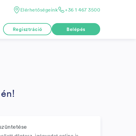
Elérhetőségeink
+36 1 467 3500
Regisztráció
Belépés
én!
szüntetése
llett döntesz, igényedet online is