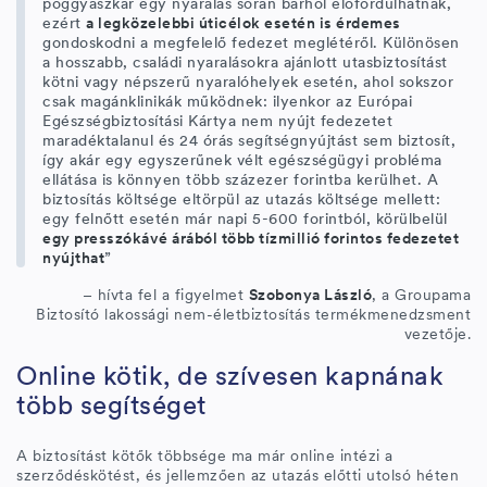
poggyászkár egy nyaralás során bárhol előfordulhatnak,
ezért
a legközelebbi úticélok esetén is érdemes
gondoskodni a megfelelő fedezet meglétéről. Különösen
a hosszabb, családi nyaralásokra ajánlott utasbiztosítást
kötni vagy népszerű nyaralóhelyek esetén, ahol sokszor
csak magánklinikák működnek: ilyenkor az Európai
Egészségbiztosítási Kártya nem nyújt fedezetet
maradéktalanul és 24 órás segítségnyújtást sem biztosít,
így akár egy egyszerűnek vélt egészségügyi probléma
ellátása is könnyen több százezer forintba kerülhet. A
biztosítás költsége eltörpül az utazás költsége mellett:
egy felnőtt esetén már napi 5-600 forintból, körülbelül
egy presszókávé árából több tízmillió forintos fedezetet
nyújthat
”
– hívta fel a figyelmet
Szobonya László
, a Groupama
Biztosító lakossági nem-életbiztosítás termékmenedzsment
vezetője.
Online kötik, de szívesen kapnának
több segítséget
A biztosítást kötők többsége ma már online intézi a
szerződéskötést, és jellemzően az utazás előtti utolsó héten