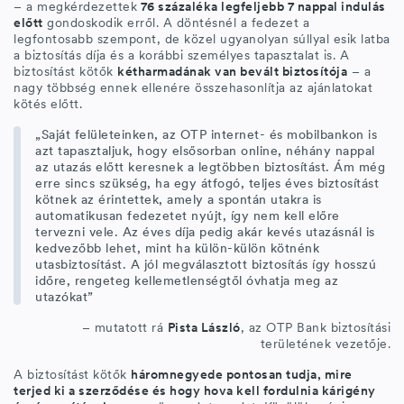
– a megkérdezettek
76 százaléka legfeljebb 7 nappal indulás
előtt
gondoskodik erről. A döntésnél a fedezet a
legfontosabb szempont, de közel ugyanolyan súllyal esik latba
a biztosítás díja és a korábbi személyes tapasztalat is. A
biztosítást kötők
kétharmadának van bevált biztosítója
– a
nagy többség ennek ellenére összehasonlítja az ajánlatokat
kötés előtt.
„Saját felületeinken, az OTP internet- és mobilbankon is
azt tapasztaljuk, hogy elsősorban online, néhány nappal
az utazás előtt keresnek a legtöbben biztosítást. Ám még
erre sincs szükség, ha egy átfogó, teljes éves biztosítást
kötnek az érintettek, amely a spontán utakra is
automatikusan fedezetet nyújt, így nem kell előre
tervezni vele. Az éves díja pedig akár kevés utazásnál is
kedvezőbb lehet, mint ha külön-külön kötnénk
utasbiztosítást. A jól megválasztott biztosítás így hosszú
időre, rengeteg kellemetlenségtől óvhatja meg az
utazókat”
– mutatott rá
Pista László
, az OTP Bank biztosítási
területének vezetője.
A biztosítást kötők
háromnegyede pontosan tudja, mire
terjed ki a szerződése és hogy hova kell fordulnia kárigény