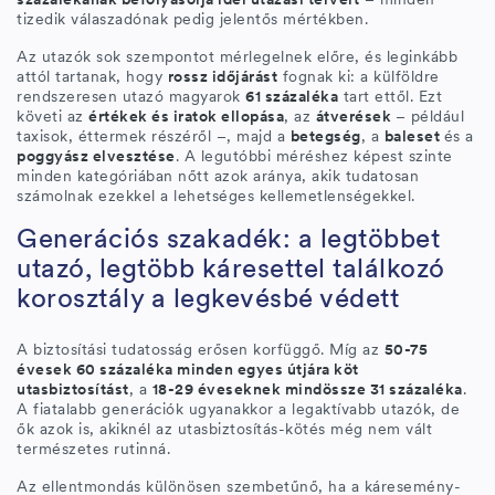
tizedik válaszadónak pedig jelentős mértékben.
Az utazók sok szempontot mérlegelnek előre, és leginkább
attól tartanak, hogy
rossz időjárást
fognak ki: a külföldre
rendszeresen utazó magyarok
61 százaléka
tart ettől. Ezt
követi az
értékek és iratok ellopása
, az
átverések
– például
taxisok, éttermek részéről –, majd a
betegség
, a
baleset
és a
poggyász elvesztése
. A legutóbbi méréshez képest szinte
minden kategóriában nőtt azok aránya, akik tudatosan
számolnak ezekkel a lehetséges kellemetlenségekkel.
Generációs szakadék: a legtöbbet
utazó, legtöbb káresettel találkozó
korosztály a legkevésbé védett
A biztosítási tudatosság erősen korfüggő. Míg az
50-75
évesek 60 százaléka minden egyes útjára köt
utasbiztosítást
, a
18-29 éveseknek mindössze 31 százaléka
.
A fiatalabb generációk ugyanakkor a legaktívabb utazók, de
ők azok is, akiknél az utasbiztosítás-kötés még nem vált
természetes rutinná.
Az ellentmondás különösen szembetűnő, ha a káresemény-