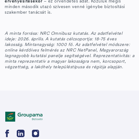
érvényesítésekor
– ez örvendetes adat. Közülük mégis
minden második utazó szívesen venné igénybe biztosítási
szakember tanácsát is.
A minta forrása: NRC Omnibusz kutatás. Az adatfelvétel
ideje: 2026. április. A kutatás célcsoportja: 18-75 éves
lakosság. Mintanagyság: 1000 fő. Az adatfelvétel módszere:
online kérdőíves felmérés az NRC NetPanel, Magyarország
legnagyobb kutatási panelje segítségével. Reprezentativitás: a
minta reprezentatív a magyar lakosságra nem, korcsoport,
végzettség, a lakóhely településtípusa és régiója alapján.