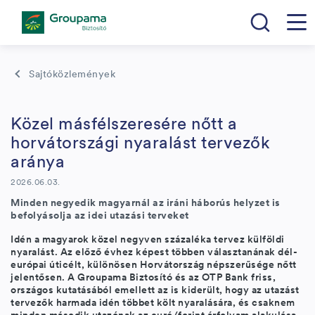
Sajtóközlemények
Közel másfélszeresére nőtt a
horvátországi nyaralást tervezők
aránya
2026.06.03.
Minden negyedik magyarnál az iráni háborús helyzet is
befolyásolja az idei utazási terveket
Idén a magyarok közel negyven százaléka tervez külföldi
nyaralást. Az előző évhez képest többen választanának dél-
európai úticélt, különösen Horvátország népszerűsége nőtt
jelentősen. A Groupama Biztosító és az OTP Bank friss,
országos kutatásából emellett az is kiderült, hogy az utazást
tervezők harmada idén többet költ nyaralására, és csaknem