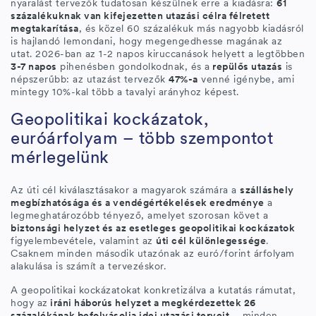
nyaralást tervezők tudatosan készülnek erre a kiadásra:
61
százalékuknak van kifejezetten utazási célra félretett
megtakarítása
, és közel 60 százalékuk más nagyobb kiadásról
is hajlandó lemondani, hogy megengedhesse magának az
utat. 2026-ban az 1-2 napos kiruccanások helyett a legtöbben
3-7 napos
pihenésben gondolkodnak, és a
repülős utazás
is
népszerűbb: az utazást tervezők
47%-a
venné igénybe, ami
mintegy 10%-kal több a tavalyi arányhoz képest.
Geopolitikai kockázatok,
euróárfolyam – több szempontot
mérlegelünk
Az úti cél kiválasztásakor a magyarok számára a
szálláshely
megbízhatósága és a vendégértékelések eredménye
a
legmeghatározóbb tényező, amelyet szorosan követ a
biztonsági helyzet és az esetleges geopolitikai kockázatok
figyelembevétele, valamint az
úti cél különlegessége
.
Csaknem minden második utazónak az euró/forint árfolyam
alakulása is számít a tervezéskor.
A geopolitikai kockázatokat konkretizálva a kutatás rámutat,
hogy az
iráni háborús helyzet a megkérdezettek 26
százalékának befolyásolja idei utazási terveit
– minden