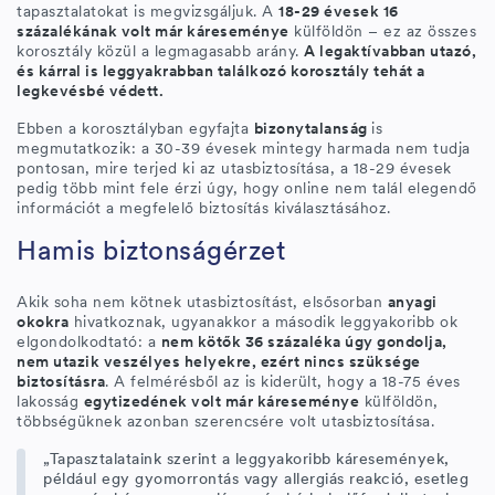
tapasztalatokat is megvizsgáljuk. A
18-29 évesek 16
százalékának volt már káreseménye
külföldön – ez az összes
korosztály közül a legmagasabb arány.
A legaktívabban utazó,
és kárral is leggyakrabban találkozó korosztály tehát a
legkevésbé védett.
Ebben a korosztályban egyfajta
bizonytalanság
is
megmutatkozik: a 30-39 évesek mintegy harmada nem tudja
pontosan, mire terjed ki az utasbiztosítása, a 18-29 évesek
pedig több mint fele érzi úgy, hogy online nem talál elegendő
információt a megfelelő biztosítás kiválasztásához.
Hamis biztonságérzet
Akik soha nem kötnek utasbiztosítást, elsősorban
anyagi
okokra
hivatkoznak, ugyanakkor a második leggyakoribb ok
elgondolkodtató: a
nem kötők 36 százaléka úgy gondolja,
nem utazik veszélyes helyekre, ezért nincs szüksége
biztosításra
. A felmérésből az is kiderült, hogy a 18-75 éves
lakosság
egytizedének volt már káreseménye
külföldön,
többségüknek azonban szerencsére volt utasbiztosítása.
„Tapasztalataink szerint a leggyakoribb káresemények,
például egy gyomorrontás vagy allergiás reakció, esetleg