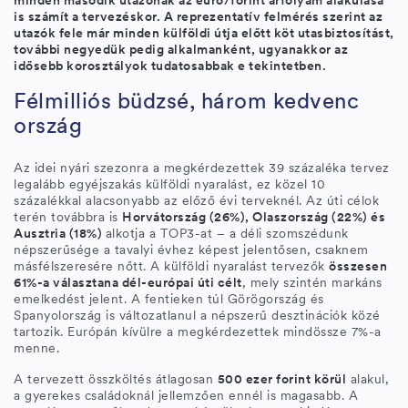
minden második utazónak az euró/forint árfolyam alakulása
is számít a tervezéskor. A reprezentatív felmérés szerint az
utazók fele már minden külföldi útja előtt köt utasbiztosítást,
további negyedük pedig alkalmanként, ugyanakkor az
idősebb korosztályok tudatosabbak e tekintetben.
Félmilliós büdzsé, három kedvenc
ország
Az idei nyári szezonra a megkérdezettek 39 százaléka tervez
legalább egyéjszakás külföldi nyaralást, ez közel 10
százalékkal alacsonyabb az előző évi terveknél. Az úti célok
terén továbbra is
Horvátország (26%), Olaszország (22%) és
Ausztria (18%)
alkotja a TOP3-at – a déli szomszédunk
népszerűsége a tavalyi évhez képest jelentősen, csaknem
másfélszeresére nőtt. A külföldi nyaralást tervezők
összesen
61%-a választana dél-európai úti célt
, mely szintén markáns
emelkedést jelent. A fentieken túl Görögország és
Spanyolország is változatlanul a népszerű desztinációk közé
tartozik. Európán kívülre a megkérdezettek mindössze 7%-a
menne.
A tervezett összköltés átlagosan
500 ezer forint körül
alakul,
a gyerekes családoknál jellemzően ennél is magasabb. A