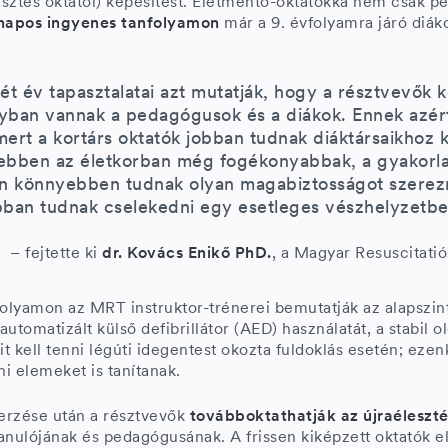
lesztés oktatói) képesítést. Életmentő-oktatókká nem csak 
napos ingyenes tanfolyamon
már a 9. évfolyamra járó diáko
ét év tapasztalatai azt mutatják, hogy a résztvevők k
yban vannak a pedagógusok és a diákok. Ennek azért
mert a kortárs oktatók jobban tudnak diáktársaikhoz 
ebben az életkorban még fogékonyabbak, a gyakorlat
án könnyebben tudnak olyan magabiztosságot szerezn
bban tudnak cselekedni egy esetleges vészhelyzetb
– fejtette ki
dr. Kovács Enikő PhD.
, a Magyar Resuscitatió
folyamon az MRT instruktor-trénerei bemutatják az alapszin
automatizált külső defibrillátor (AED) használatát, a stabil o
 kell tenni légúti idegentest okozta fuldoklás esetén; ezenk
i elemeket is tanítanak.
erzése után a résztvevők
továbboktathatják az újraéleszté
anulójának és pedagógusának. A frissen kiképzett oktatók e