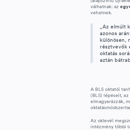
(alapszintű újraé
válhatnak: az
egy
vehetnek.
„Az elmúlt k
azonos arán
különösen, 
résztvevők 
oktatás sor
aztán bátra
A BLS oktatói tan
(BLS) lépéseit, az 
elmagyarázzák, mit
oktatásmódszertan
Az oklevél megsz
intézmény többi t