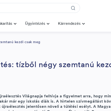
karítás
Ügyintézés
Kárrendezés
 szemtanú kezdi csak meg
tés: tízből négy szemtanú kez
jraélesztés Világnapja felhívja a figyelmet arra, hogy m
akár már egy iskolás diák is. A hirtelen szívmegállást kö
újraélesztés jelentősen növeli a túlélési esélyt. A Magya