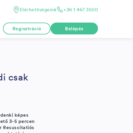
Elérhetőségeink
+36 1 467 3500
Regisztráció
Belépés
di csak
indenki képes
vető 3-5 percen
r Resuscitatiós