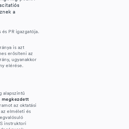
citatiós
sznek a
 és PR igazgatója.
ránya is azt
es erősíteni az
 arány, ugyanakkor
ny elérése.
g alapszintű
 megkezdett
ramot az oktatási
az elméleti és
megvalósuló
S instruktori