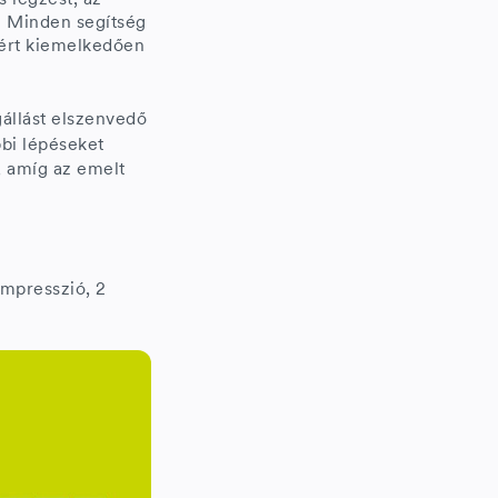
. Minden segítség
ezért kiemelkedően
gállást elszenvedő
bi lépéseket
i, amíg az emelt
mpresszió, 2