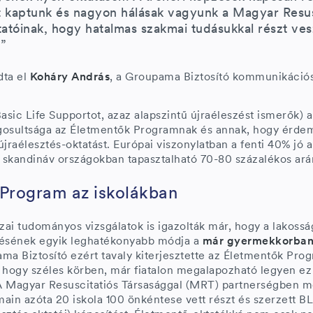
st kaptunk és nagyon hálásak vagyunk a Magyar Resus
tatóinak, hogy hatalmas szakmai tudásukkal részt ve
”
ta el
Koháry András
, a Groupama Biztosító kommunikációs
asic Life Supportot, azaz alapszintű újraéleszést ismerők) a
ogosultsága az Életmentők Programnak és annak, hogy érdem
 újraélesztés-oktatást. Európai viszonylatban a fenti 40% jó
a skandináv országokban tapasztalható 70-80 százalékos ará
Program az iskolákban
ai tudományos vizsgálatok is igazolták már, hogy a lakossá
zésének egyik leghatékonyabb módja a
már gyermekkorban
ma Biztosító ezért tavaly kiterjesztette az Életmentők Prog
 hogy széles körben, már fiatalon megalapozható legyen ez 
 A Magyar Resuscitatiós Társasággal (MRT) partnerségben 
ain azóta 20 iskola 100 önkéntese vett részt és szerzett BL