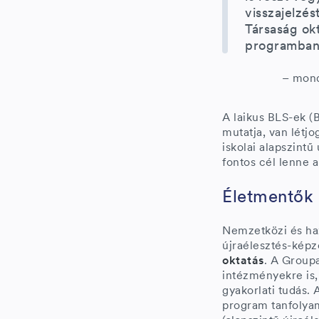
visszajelzé
Társaság ok
programban
– mond
A laikus BLS-ek (B
mutatja, van létj
iskolai alapszintű
fontos cél lenne 
Életmentők 
Nemzetközi és haz
újraélesztés-kép
oktatás
. A Groupa
intézményekre is,
gyakorlati tudás.
program tanfolyam