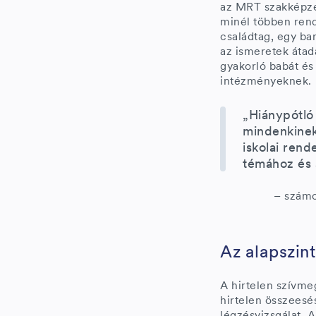
az MRT szakképzett
minél többen ren
családtag, egy bar
az ismeretek áta
gyakorló babát és
intézményeknek.
„Hiánypótló
mindenkinek
iskolai rend
témához és 
– számo
Az alapszin
A hirtelen szívme
hirtelen összeesé
légzésvizsgálat. 