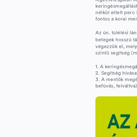
keringésmegállást
nélkül eltelt per
fontos a korai me
Az ún. túlélési lá
betegek hosszú tá
végezzük el, melye
szintű segítség (
1. A keringésmegá
2. Segítség hívása
3. A mentők megér
befúvás, felváltva