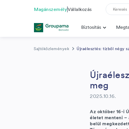
Magánszemély
Vállalkozás
Biztosítás
Megta
Sajtóközlemények
Újraélesztés: tízből négy
Újraélesz
meg
2025.10.16.
Az október 16-i Ú
életet menteni – 
belül megkezdett 