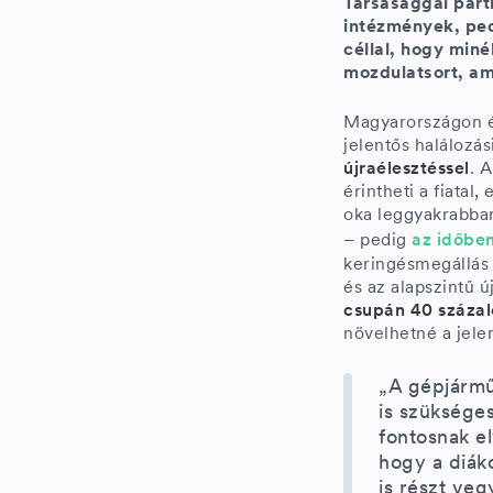
Társasággal par
intézmények, ped
céllal, hogy miné
mozdulatsort, am
Magyarországon év
jelentős halálozá
újraélesztéssel
. 
érintheti a fiata
oka leggyakrabban
– pedig
az időben
keringésmegállás 
és az alapszintű 
csupán 40 százal
növelhetné a jelen
„A gépjármű
is szüksége
fontosnak el
hogy a diáko
is részt ve