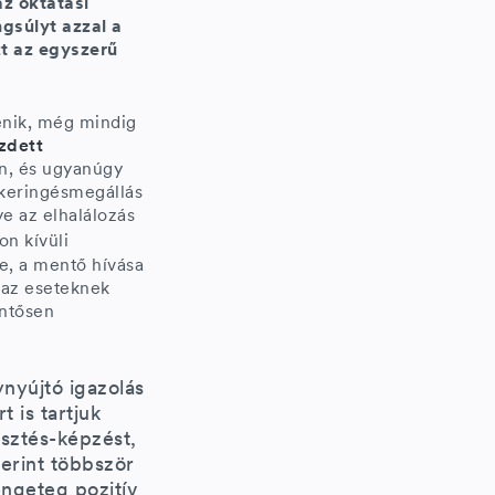
z oktatási
gsúlyt azzal a
zt az egyszerű
énik, még mindig
zdett
an, és ugyanúgy
A keringésmegállás
e az elhalálozás
on kívüli
e, a mentő hívása
 az eseteknek
entősen
nyújtó igazolás
 is tartjuk
esztés-képzést,
zerint többször
engeteg pozitív