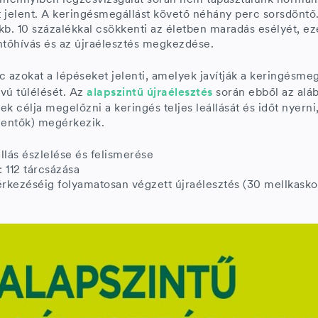
 jelent. A keringésmegállást követő néhány perc sorsdöntő
c kb. 10 százalékkal csökkenti az életben maradás esélyét, 
ntőhívás és az újraélesztés megkezdése.
nc azokat a lépéseket jelenti, amelyek javítják a keringésme
vú túlélését. Az
alapszintű újraélesztés
során ebből az aláb
k célja megelőzni a keringés teljes leállását és időt nyern
mentők) megérkezik.
llás észlelése és felismerése
: 112 tárcsázása
kezéséig folyamatosan végzett újraélesztés (30 mellkasko
)