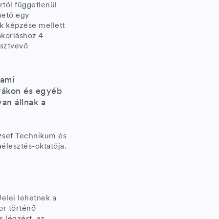
rtól függetlenül
hető egy
ók képzése mellett
korláshoz 4
észtvevő
 ami
rákon és egyéb
an állnak a
ózsef Technikum és
aélesztés-oktatója.
elei lehetnek a
or történő
 légzést, az