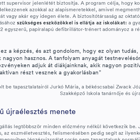
 supervisor jelenlétét biztosítja. A program célja, hogy ko
delkezzenek azokkal az alapismeretekkel, amivel megment
át vagy akár egy idegen élete. A biztosítótársaság az oktat
dásához
szükséges eszközökkel is ellátja az iskolákat:
a gya
 2 egyszerű, papíralapú defibrillátor-trénert adományoz a r
 ez a képzés, és azt gondolom, hogy ez olyan tudás,
 nagyon hasznos. A tanfolyam anyagát testnevelésó
ezvényeken adjuk át diákjainknak, akik nagyon pozitív
aktívan részt vesznek a gyakorlásban”
lt be tapasztalatairól Jurkó Mária, a békéscsabai Zwack J
Szakképző Iskola tanárnője és újr
tű újraélesztés menete
gállás legtöbbször minden előzmény nélkül következik be. J
s, az eszméletvesztés, felismerésében pedig segít az ilyenk
Amennyiben légzésvizsgálat során nem tapasztalunk normális