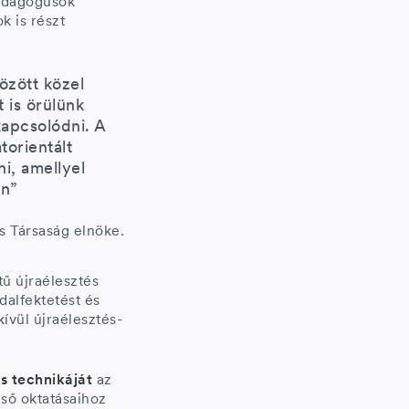
pedagógusok
k is részt
özött közel
 is örülünk
kapcsolódni. A
orientált
i, amellyel
en”
s Társaság elnöke.
tű újraélesztés
ldalfektetést és
ívül újraélesztés-
s technikáját
az
lső oktatásaihoz