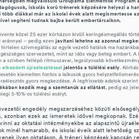
tnerségben megvalósuló Groupama Életmentők Program a
agógusok, iskolás korú trénerek képzésére helyezi a han
l több diákkal már az iskolai évek alatt megismertesse a
ivel segíteni tudnak bajba került embertársaikon.
ente közel 25 ezer kórházon kívüli keringésmegállás tört
si aránnyal – pedig ezen
javítani lehetne az azonnal megke
A hirtelen szívmegállás az egyik vezető halálok ma hazánkb
l, egészséges szervezetet, mint az idős vagy beteg embert. 
 a szívben fellépő ritmuszavar, legsúlyosabb következmény
 elkezdett újraélesztéssel
jelentős a túlélési esély
. Kórház
esetén kiemelten fontos a laikusok gyors helyzetfelismerés
újraélesztés gyors megkezdése. A legfrissebb adatok szerint
ékában kezdik meg a szemtanúk az ellátást
, pedig ez jel
legi 5-10%-os túlélési esélyt.
vezetői engedély megszerzéséhez közúti elsősegély
s, azonban ezek az ismeretek idővel megkopnak. Ezért
vinni az oktatási intézményekbe az alapszintű újraél
k minél hamarabb, és iskolai éveik alatt lehetőség s
gyenek ilyen oktatáson. A tréneri képzések kapcsán r