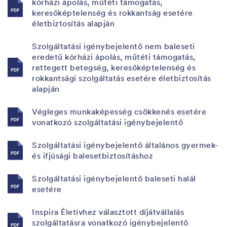
kórházi ápolás, műtéti támogatás,
keresőképtelenség és rokkantság esetére
életbiztosítás alapján
Szolgáltatási igénybejelentő nem baleseti
eredetű kórházi ápolás, műtéti támogatás,
rettegett betegség, keresőképtelenség és
rokkantsági szolgáltatás esetére életbiztosítás
alapján
Végleges munkaképesség csökkenés esetére
vonatkozó szolgáltatási igénybejelentő
Szolgáltatási igénybejelentő általános gyermek-
és ifjúsági balesetbiztosításhoz
Szolgáltatási igénybejelentő baleseti halál
esetére
Inspira Életívhez választott díjátvállalás
szolgáltatásra vonatkozó igénybejelentő