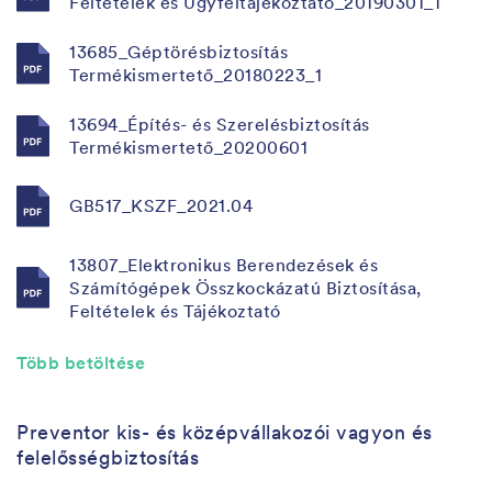
Feltételek és Ügyféltájékoztató_20190301_1
13685_Géptörésbiztosítás
Termékismertető_20180223_1
13694_Építés- és Szerelésbiztosítás
Termékismertető_20200601
GB517_KSZF_2021.04
13807_Elektronikus Berendezések és
Számítógépek Összkockázatú Biztosítása,
Feltételek és Tájékoztató
Több betöltése
Preventor kis- és középvállakozói vagyon és
felelősségbiztosítás